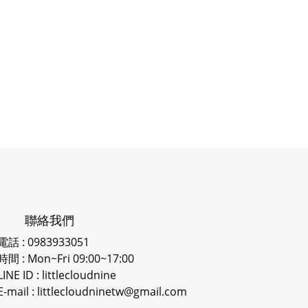
聯絡我們
電話 : 0983933051
時間 : Mon~Fri 09:00~17:00
LINE ID
: littlecloudnine
E-mail : littlecloudninetw@gmail.com