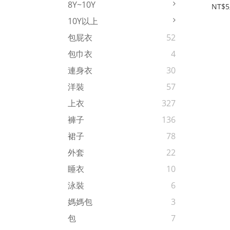
8Y~10Y
NT$5
10Y以上
包屁衣
52
包巾衣
4
連身衣
30
洋裝
57
上衣
327
褲子
136
裙子
78
外套
22
睡衣
10
泳裝
6
媽媽包
3
包
7