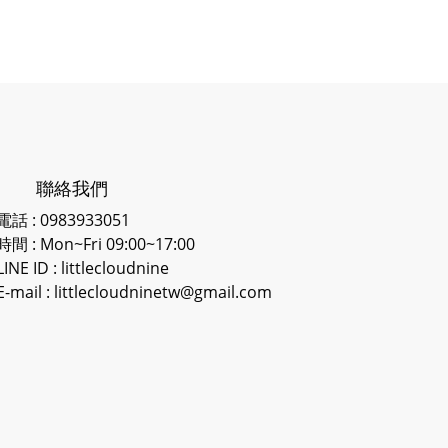
聯絡我們
電話 : 0983933051
時間 : Mon~Fri 09:00~17:00
LINE ID
: littlecloudnine
E-mail : littlecloudninetw@gmail.com