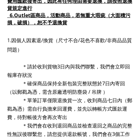
費用匯款後寄出，因此有任何理由需要退換，請按照退換
貨規定進行
6.Outlet
區商品，活動商品，若無重大瑕疵（大面積污
損，破損），恕不予退換貨
1.因個人因素退/換貨（尺寸不合
/
花色不喜歡
/
非商品品質
問題）
3
＊請於收到貨物
日內與我們聯繫，我們會立即回
報庫存狀況
7
＊確保商品保持全新包裝完整狀態於
日內寄回
/
（以郵戳為憑，需含原廠透明防塵袋
吊牌
）
＊單筆訂單僅限退換貨一次，收到商品七日內（郵
戳為憑）需自行負擔來回運費，並先以轉帳方式匯款運
費，待對帳後方會再次寄出
＊我們會在收到退回商品並檢查退回之商品的完整
3
性無誤後聯繫您，請您提供退款帳號，我們會在
個工作