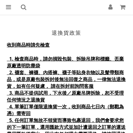
退換貨政策
收到商品時請先檢查
1.
檢查商品時，請勿損毀包裝、拆除吊牌和標籤、丟棄
原廠透明防塵袋
2.
襪套、褲襪、內搭褲、襪子等貼身衣物以及髮帶類商
品，或是原廠包裝拆封後無法回復之商品，一律無法退換
貨，如有任何疑慮，
請在拆封前詢問客服
3.
商品不提供試用，下水後／原廠吊牌拆除，恕不受理
任何情況之退換貨
4.
單筆訂單僅限退換貨一次，收到商品七日內（郵戳為
憑）需寄回
5.
任何訂單無故不領貨而導致包裹退回，我們會要求您
的下一筆訂單，選用匯款方式並加計遭退回之訂單的運送