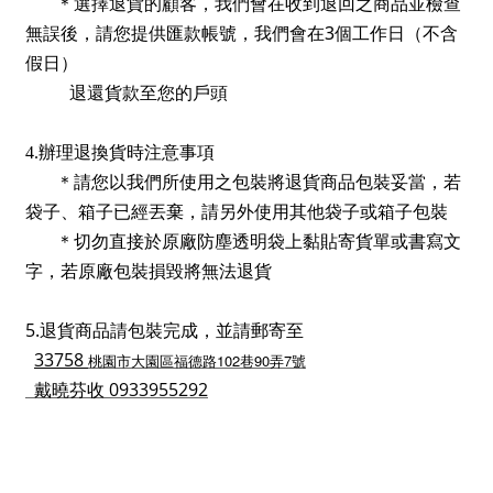
＊選擇退貨的顧客，我們會在收到退回之商品並檢查
3
無誤後，請您提供匯款帳號，我們會在
個工作日（不含
假日）
退還貨款
至您的戶頭
4.辦理退換貨時注意事項
＊請您以我們所使用之包裝將退貨商品包裝妥當，若
袋子、箱子已經丟棄，請另外使用其他袋子或箱子包裝
＊切勿直接於原廠防塵透明袋上黏貼寄貨單或書寫文
字，若原廠包裝損毀將無法退貨
5.退貨商品請包裝完成，並請郵寄至
33758
102
90
7
桃園市大園區福德路
巷
弄
號
戴曉芬
收 0933955292