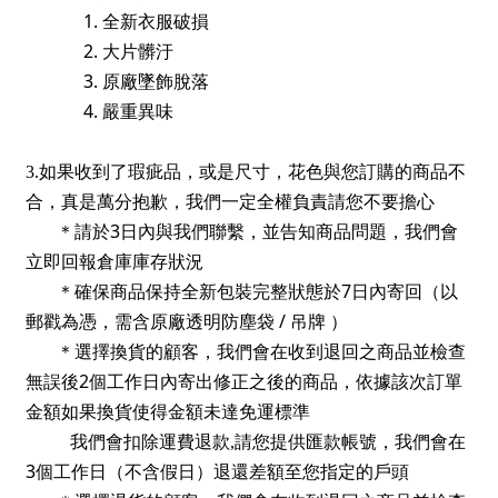
1.
全新衣服破損
2.
大片髒汙
3.
原廠墜飾脫落
4.
嚴重異味
3.如果收到了瑕疵品，或是尺寸，花色與您訂購的商品不
合，真是萬分抱歉，我們一定全權負責請您不要擔心
3
＊請於
日內與我們聯繫，並告知商品問題，我們會
立即回報倉庫庫存狀況
7
＊確保商品保持全新包裝完整狀態於
日內寄回（以
/
郵戳為憑，需含原廠透明防塵袋
吊牌
）
＊選擇換貨的顧客，我們會在收到退回之商品並檢查
2
無誤後
個工作日內寄出修正之後的商品，依據該次訂單
金額如果換貨使得金額未達免運標準
我們會扣除運費退款,
請您提供匯款帳號，我們會在
3
個工作日（不含假日）退還差額至您指定的戶頭