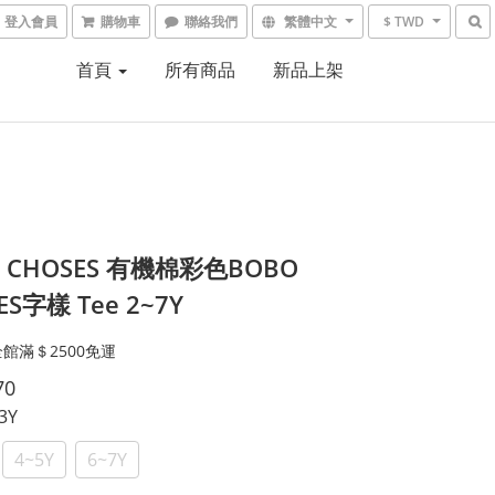
登入會員
購物車
聯絡我們
繁體中文
$ TWD
首頁
所有商品
新品上架
 CHOSES 有機棉彩色BOBO
ES字樣 Tee 2~7Y
館滿＄2500免運
70
~3Y
4~5Y
6~7Y