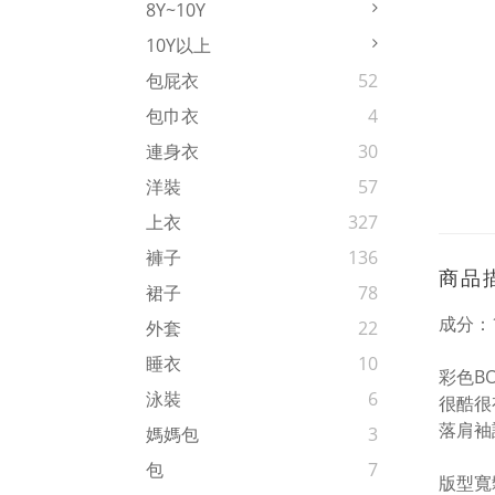
8Y~10Y
10Y以上
包屁衣
52
包巾衣
4
連身衣
30
洋裝
57
上衣
327
褲子
136
商品
裙子
78
成分：1
外套
22
睡衣
10
彩色BO
泳裝
6
很酷很
落肩袖
媽媽包
3
包
7
版型寬