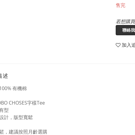
售完
若想購買
聯絡我
加入
描述
00% 有機棉
BO CHOSES字樣Tee
有型
設計，版型寬鬆
鬆，建議按照月齡選購