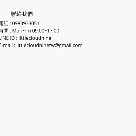
聯絡我們
電話 : 0983933051
時間 : Mon~Fri 09:00~17:00
LINE ID
: littlecloudnine
E-mail : littlecloudninetw@gmail.com