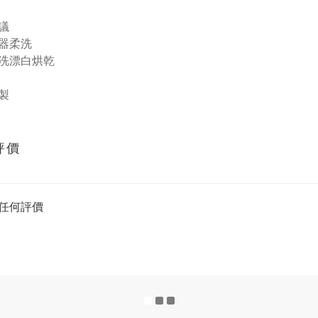
議
器柔洗
洗漂白烘乾
製
評價
任何評價