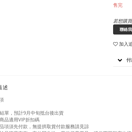
售完
若想購買
聯絡我
加入
付
描述
項
/22結單，預計9月中旬抵台後出貨
購商品適用VIP折扣碼
預購品項須先付款，無提拱取貨付款服務請見諒