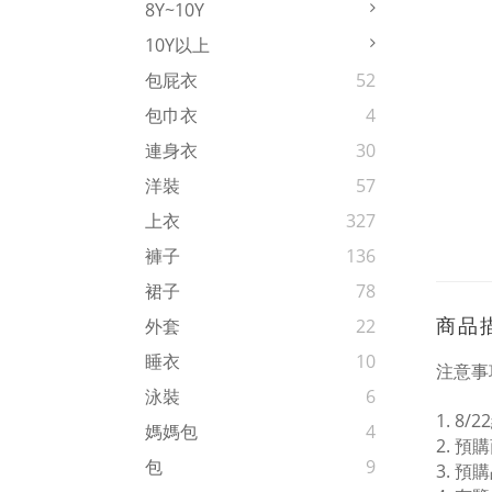
8Y~10Y
10Y以上
包屁衣
52
包巾衣
4
連身衣
30
洋裝
57
上衣
327
褲子
136
裙子
78
商品
外套
22
睡衣
10
注意事
泳裝
6
1. 8
媽媽包
4
2. 預
包
9
3. 