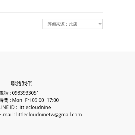
聯絡我們
電話 : 0983933051
時間 : Mon~Fri 09:00~17:00
LINE ID
: littlecloudnine
E-mail : littlecloudninetw@gmail.com