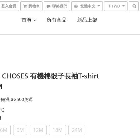
登入會員
購物車
聯絡我們
繁體中文
$ TWD
首頁
所有商品
新品上架
 CHOSES 有機棉骰子長袖T-shirt
M
館滿＄2500免運
10
M
6M
9M
12M
18M
24M