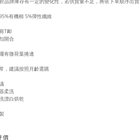
於品牌庫存有一定的變化性，若供貨量不足，將依下單順序出貨
95%有機棉 5%彈性纖維
肩T卹
扣開合
擺有微荷葉捲邊
常，建議按照月齡選購
議
器柔洗
洗漂白烘乾
製
評價