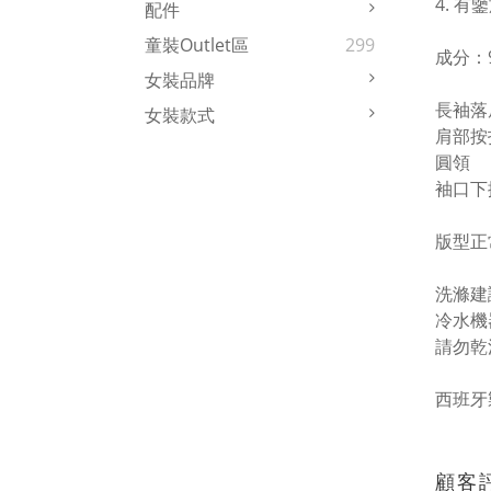
4.
有鑒
配件
童裝Outlet區
299
成分：
女裝品牌
長袖落
女裝款式
肩部按
圓領
袖口下
版型正
洗滌建
冷水機
請勿乾
西班牙
顧客