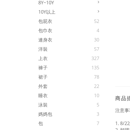
8Y~10Y
10Y以上
包屁衣
52
包巾衣
4
連身衣
30
洋裝
57
上衣
327
褲子
135
裙子
78
外套
22
睡衣
10
商品
泳裝
5
注意事
媽媽包
3
1. 8
包
7