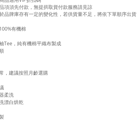
購商品適用VIP折扣碼
預購品項須先付款，無提拱取貨付款服務請見諒
於品牌庫存有一定的變化性，若供貨量不足，將依下單順序出貨
100%有機棉
袖Tee，純有機棉平織布製成
順
常，建議按照月齡選購
議
器柔洗
洗漂白烘乾
製