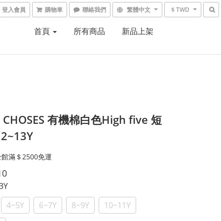
登入會員
購物車
聯絡我們
繁體中文
$ TWD
首頁
所有商品
新品上架
 CHOSES 有機棉白色High five 短
 2~13Y
館滿＄2500免運
10
~3Y
4~5Y
6~7Y
8~9Y
10~11Y