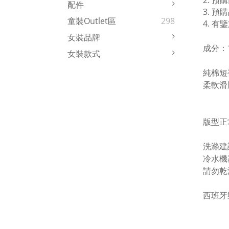
2. 預
配件
3. 
童裝Outlet區
298
4.
有鑒
女裝品牌
成分：
女裝款式
純棉短
柔軟滑
版型正
洗滌建
冷水機
請勿乾
西班牙