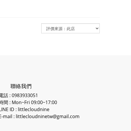
聯絡我們
電話 : 0983933051
時間 : Mon~Fri 09:00~17:00
LINE ID
: littlecloudnine
E-mail : littlecloudninetw@gmail.com