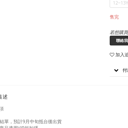
12~13
售完
若想購買
聯絡我
加入
付
描述
項
/22結單，預計9月中旬抵台後出貨