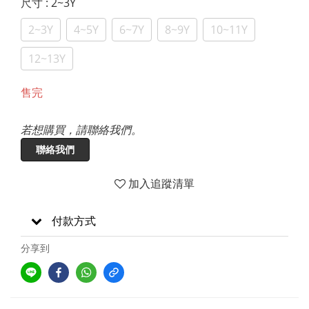
尺寸
: 2~3Y
2~3Y
4~5Y
6~7Y
8~9Y
10~11Y
12~13Y
售完
若想購買，請聯絡我們。
聯絡我們
加入追蹤清單
付款方式
分享到