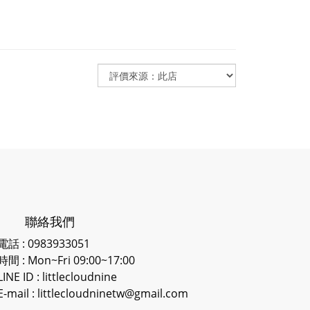
聯絡我們
電話 : 0983933051
時間 : Mon~Fri 09:00~17:00
LINE ID
: littlecloudnine
E-mail : littlecloudninetw@gmail.com