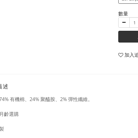
數量
加入
描述
74% 有機棉、24% 聚醯胺、2% 彈性纖維。
月齡選購
製