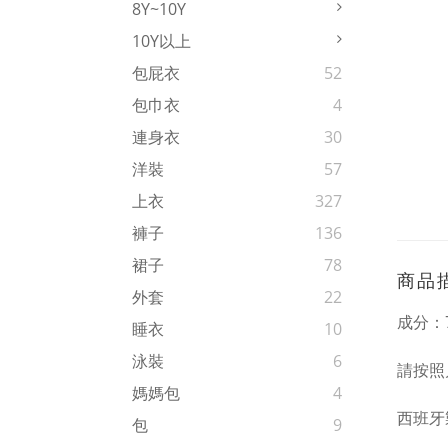
8Y~10Y
10Y以上
包屁衣
52
包巾衣
4
連身衣
30
洋裝
57
上衣
327
褲子
136
裙子
78
商品
外套
22
成分：
睡衣
10
泳裝
6
請按照
媽媽包
4
西班牙
包
9