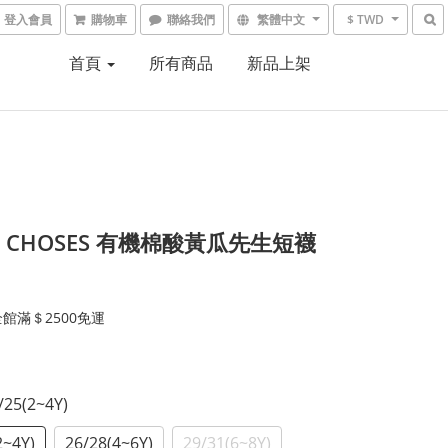
登入會員
購物車
聯絡我們
繁體中文
$ TWD
首頁
所有商品
新品上架
O CHOSES 有機棉酸黃瓜先生短襪
館滿＄2500免運
3/25(2~4Y)
2~4Y)
26/28(4~6Y)
29/31(6~8Y)