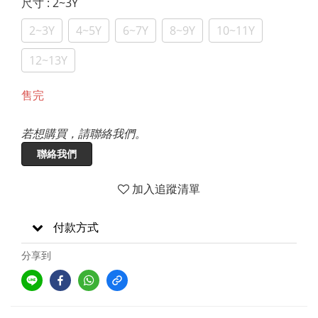
尺寸
: 2~3Y
2~3Y
4~5Y
6~7Y
8~9Y
10~11Y
12~13Y
售完
若想購買，請聯絡我們。
聯絡我們
加入追蹤清單
付款方式
分享到