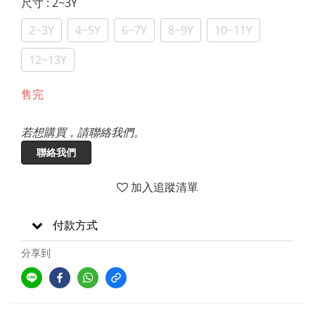
尺寸
: 2~3Y
2~3Y
4~5Y
6~7Y
8~9Y
10~11Y
12~13Y
售完
若想購買，請聯絡我們。
聯絡我們
加入追蹤清單
付款方式
分享到