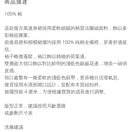
商品描述
100% 棉
這款復古風連身裙採用柔軟細膩的棉質法蘭絨面料，飾以多
彩格紋圖案。
前後肩膀和褶襉裙擺均採用 100% 純棉全襯裡，穿著舒適挺
括。
袖子略微蓬鬆，袖口飾以精緻的荷葉邊。
雙層超大領口飾以對比鮮明的淺藍色鋸齒花邊，增添一絲俏
皮感。
領口處繫有一條柔軟的淺藍色緞帶，更添幾分活潑氣息。
後背採用水滴形開口設計，並配有木質紐扣袢。
裙擺預留 4 厘米，方便根據寶寶的成長進行調整。
版型正常，建議按照月齡選購
或參酌尺寸表
洗滌建議