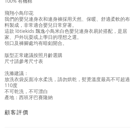
100% 有機棉
飛翔小鳥印花
我們的嬰兒連身衣和連身褲採用天然、保暖、舒適柔軟的布
料製成，非常適合嬰兒日常穿著。
這款 lötiekids 飄逸小鳥米白色嬰兒連身衣易於搭配，是居
家、戶外玩耍或上學日的理想之選。
領口及褲腳處均有暗釦開合。
版型正常建議按照月齡選購
尺寸請參考尺寸表
洗滌建議：
放洗衣袋反面冷水柔洗，請勿烘乾，熨燙溫度最高不可超過
110度
不可乾洗，不可漂白
產地：西班牙巴賽隆納
顧客評價