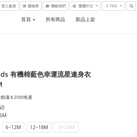
登入會員
購物車
聯絡我們
繁體中文
$ TWD
首頁
所有商品
新品上架
iekids 有機棉藍色幸運流星連身衣
M
館滿＄2500免運
50
~6M
6~12M
12~18M
18~24M