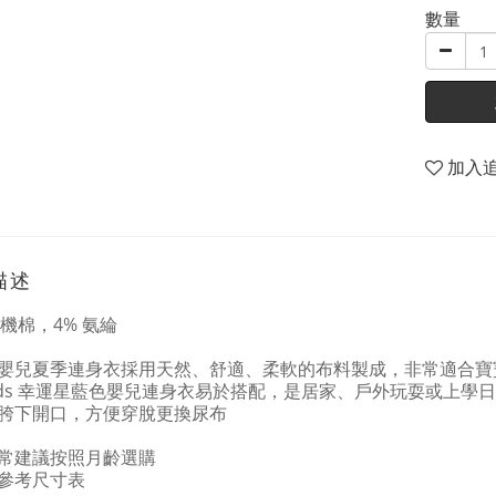
數量
加入
描述
有機棉，4% 氨綸
嬰兒夏季連身衣採用天然、舒適、柔軟的布料製成，非常適合寶
iekids 幸運星藍色嬰兒連身衣易於搭配，是居家、戶外玩耍或上學
胯下開口，方便穿脫更換尿布
常建議按照月齡選購
參考尺寸表