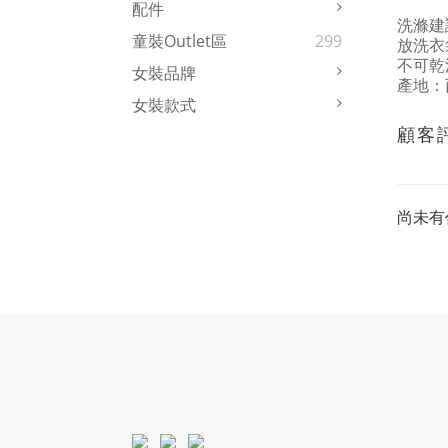
配件
洗滌建
童裝Outlet區
299
放洗衣
不可乾
女裝品牌
產地：
女裝款式
顧客
尚未有