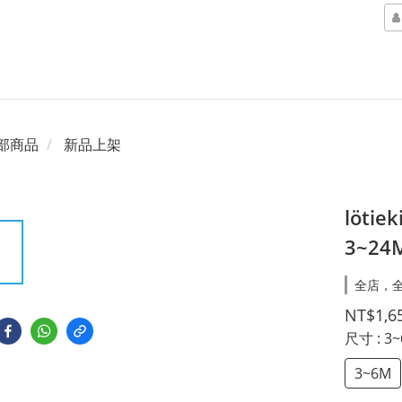
部商品
新品上架
löt
3~24
全店，全
NT$1,6
尺寸
: 3
3~6M