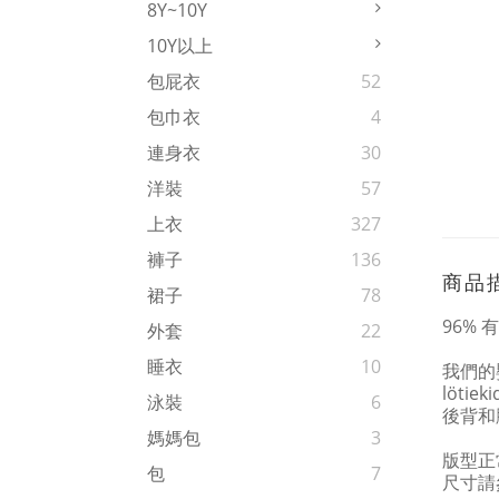
8Y~10Y
10Y以上
包屁衣
52
包巾衣
4
連身衣
30
洋裝
57
上衣
327
褲子
136
商品
裙子
78
96% 
外套
22
睡衣
10
我們的
löt
泳裝
6
後背和
媽媽包
3
版型正
包
7
尺寸請