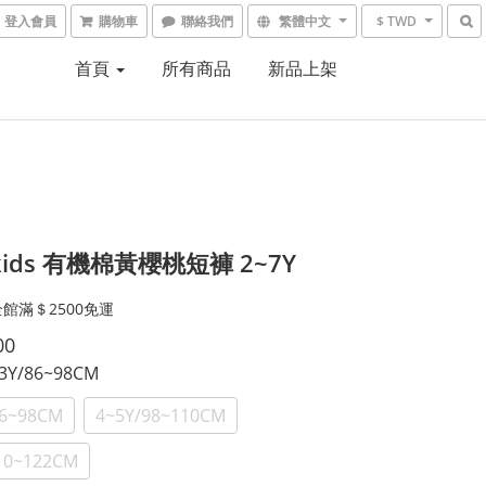
登入會員
購物車
聯絡我們
繁體中文
$ TWD
首頁
所有商品
新品上架
ekids 有機棉黃櫻桃短褲 2~7Y
館滿＄2500免運
00
~3Y/86~98CM
86~98CM
4~5Y/98~110CM
110~122CM