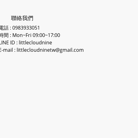
聯絡我們
電話 : 0983933051
時間 : Mon~Fri 09:00~17:00
LINE ID
: littlecloudnine
E-mail : littlecloudninetw@gmail.com