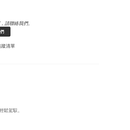
，請聯絡我們。
們
追蹤清單
輕鬆駕馭。