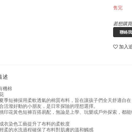
售完
若想購買
聯絡我
加入
描述
 有機棉
花
夏季短褲採用柔軟透氣的棉質布料，旨在讓孩子們全天舒適自在
合活潑好動的小朋友，是日常探險的理想選擇。
桃印花黃色短褲百搭易配，無論是上學、玩樂或戶外探索，都能
成衣染色工藝提升了布料的柔軟度
輕柔的水洗過程確保了布料對肌膚的溫和觸感