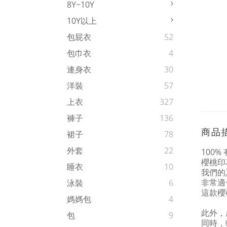
8Y~10Y
10Y以上
包屁衣
52
包巾衣
4
連身衣
30
洋裝
57
上衣
327
褲子
136
商品
裙子
78
外套
22
100%
櫻桃印
睡衣
10
我們的
非常適
泳裝
6
這款櫻
媽媽包
4
此外，
包
9
同時，