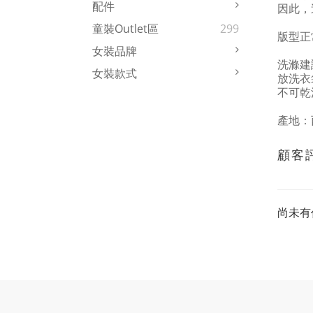
配件
因此，
童裝Outlet區
299
版型正
女裝品牌
洗滌建
女裝款式
放洗衣
不可乾
產地：
顧客
尚未有