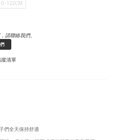
110~122CM
，請聯絡我們。
們
追蹤清單
子們全天保持舒適