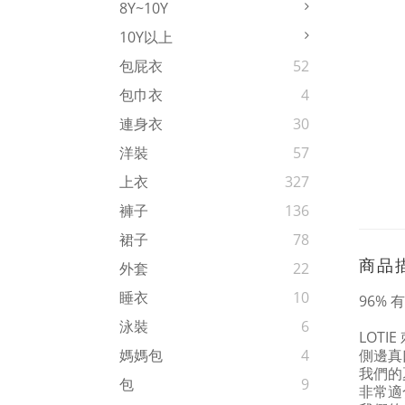
8Y~10Y
10Y以上
包屁衣
52
包巾衣
4
連身衣
30
洋裝
57
上衣
327
褲子
136
裙子
78
商品
外套
22
睡衣
10
96% 
泳裝
6
LOTIE
側邊真
媽媽包
4
我們的
包
9
非常適