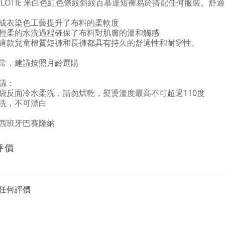
 LOTIE 米白色紅色條紋斜紋百慕達短褲易於搭配任何服裝。
成衣染色工藝提升了布料的柔軟度
輕柔的水洗過程確保了布料對肌膚的溫和觸感
這款兒童棉質短褲和長褲都具有持久的舒適性和耐穿性。
常，建議按照月齡選購
議：
袋反面冷水柔洗，請勿烘乾，熨燙溫度最高不可超過110度
洗，不可漂白
西班牙巴賽隆納
評價
任何評價