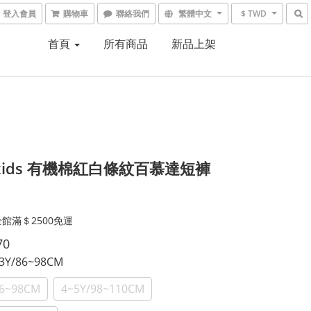
登入會員
購物車
聯絡我們
繁體中文
$ TWD
首頁
所有商品
新品上架
iekids 有機棉紅白條紋百慕達短褲
館滿＄2500免運
70
~3Y/86~98CM
86~98CM
4~5Y/98~110CM