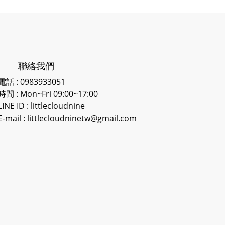
聯絡我們
電話 : 0983933051
時間 : Mon~Fri 09:00~17:00
LINE ID
: littlecloudnine
E-mail : littlecloudninetw@gmail.com