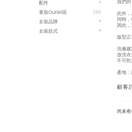
我們的
配件
童裝Outlet區
299
此外，
同時，
女裝品牌
因此，
女裝款式
版型正
洗滌建
放洗衣
不可乾
產地：
顧客
尚未有