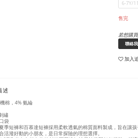
6-7Y/
售完
若想購買
聯絡我
加入
描述
有機棉，4% 氨綸
 刺繡
口袋
夏季短褲和百慕達短褲採用柔軟透氣的棉質面料製成，旨在讓孩
合活潑好動的小朋友，是日常探險的理想選擇。