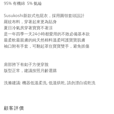
95% 有機綿 5% 氨綸
Susukoshi新款式包屁衣，採用圓領套頭設計
羅紋布料，穿著起來更為貼身
夏日冷氣房穿著寶寶不著涼
是一年四季一天24小時都愛用的不敗必備基本款
最柔軟最親膚的純天然棉料溫柔呵護寶寶肌膚
袖口附有手套，可翻起罩住寶寶雙手，避免抓傷
肩部胯下有釦子方便穿脫
版型正常，建議按照月齡選購
洗滌建議: 機器低溫柔洗, 低溫烘乾, 請勿漂白或乾洗
顧客評價