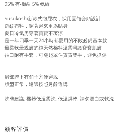
95% 有機綿 5% 氨綸
Susukoshi新款式包屁衣，採用圓領套頭設計
羅紋布料，穿著起來更為貼身
夏日冷氣房穿著寶寶不著涼
是一年四季一天24小時都愛用的不敗必備基本款
最柔軟最親膚的純天然棉料溫柔呵護寶寶肌膚
袖口附有手套，可翻起罩住寶寶雙手，避免抓傷
肩部胯下有釦子方便穿脫
版型正常，建議按照月齡選購
洗滌建議: 機器低溫柔洗, 低溫烘乾, 請勿漂白或乾洗
顧客評價