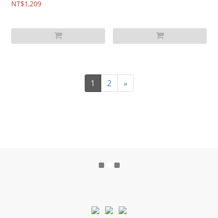
NT$1,209
1
2
»