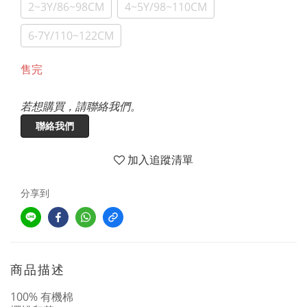
2~3Y/86~98CM
4~5Y/98~110CM
6-7Y/110~122CM
售完
若想購買，請聯絡我們。
聯絡我們
加入追蹤清單
分享到
商品描述
100% 有機棉