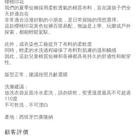
櫻桃印花
我們的夏季短褲採用柔軟透氣的棉質布料，旨在讓孩子們全
天舒適自在
非常適合活潑好動的小朋友，是日常探險的理想選擇。
這款櫻桃印花黃色短褲百搭易配，無論是上學、玩樂或戶外
探索，都能輕鬆駕馭。
此外，成衣染色工藝提升了布料的柔軟度
同時，輕柔的水洗過程確保了布料對肌膚的溫和觸感
因此，這款兒童棉質短褲和長褲都具有持久的舒適性和耐穿
性。
版型正常，建議按照月齡選購
洗滌建議：
放洗衣袋反面冷水柔洗，請勿烘乾，熨燙溫度最高不可超過
110度
不可乾洗，不可漂白
產地：西班牙巴賽隆納
顧客評價