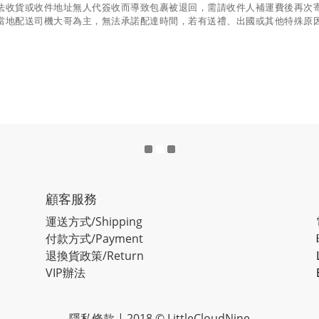
法收貨或收件地址無人代簽收而導致包裹被退回，需請收件人補運費後再次
當地配送司機大哥為主，無法承諾配達時間，若有送禮、出國或其他特殊原
顧客服務
運送方式/Shipping
付款方式/Payment
退換貨政策/Return
VIP辦法
隱私條款
| 2018 © LittleCloudNine