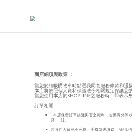
商店細項與政策 ：
當您於結帳購物車時點選我同意服務條款和退
本店將依照個人資料保護法令相關規定保護您
當您使用本店於SHOPLINE之服務時，即表
訂單相關
本店保留訂單接受與否之權利，若因意外等狀
見 諒。
若收件人資訊不完整、手機號碼填錯、MAI